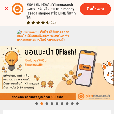
สมัครสมาชิกกับ Yimresearch 
ติดตั้งแอพ
แลกรางวัลจุใจ! จะ true money 
lazada shopee หรือ LINE ก็แลก
ได้
15k