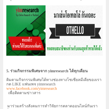
5. ร่วมกิจกรรมพิเศษจาก yimresearch ได้ทุกเดือน
ติมตามกิจกรรมพิเศษได้ทางช่องทางโซเชียลมีเดียของเรา
กด LIKE แฟนเพจ yimresearch
www.facebook.com/yimresearch
เพื่อติดตามข่าวสาร
มาร่วมสร้างสังคมการทำวิจัยการตลาดออนไลน์กันเรา