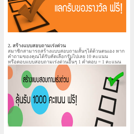
2. สร้างแบบสอบถามเร่งด่วน
สมาชิกสามารถสร้างแบบสอบถามสั้นๆได้ด้วนตนเอง หาก
คำถามของคุณได้รับคัดเลือกรับไปเลย 10 คะแนน
หรือตอบแบบสอบถามเร่งด่วนอืื่นๆ 1 คำตอบ = 1 คะแนน