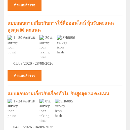
ทำแบบสำรวจ
แบบสอบถามเกี่ยวกับการใช้สื่อออนไลน์ ลุ้นรับคะแนน
สูงสุด 80 คะแนน
1 - 80 คะแนน
20น.
SH6096
05/08/2026 - 28/08/2026
ทำแบบสำรวจ
แบบสอบถามเกี่ยวกับเรื่องทั่วไป รับสูงสุด 24 คะแนน
1 - 24 คะแนน
0น.
SH6095
04/08/2026 - 04/09/2026