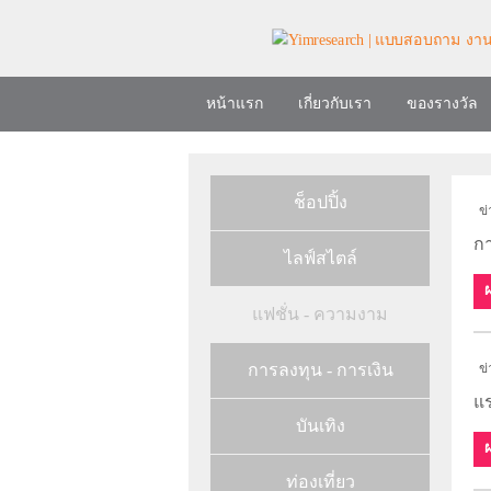
หน้าแรก
เกี่ยวกับเรา
ของรางวัล
ช็อปปิ้ง
ข่
กา
ไลฟ์สไตล์
แฟชั่น - ความงาม
การลงทุน - การเงิน
ข่
แร
บันเทิง
ท่องเที่ยว