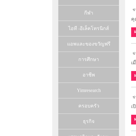
ข่
กีฬา
คุ
ไอที -อิเล็คโทรนิกส์
แอพและของขวัญฟรี
ข่
การศึกษา
เม
อาชีพ
Yimresearch
ข่
ครอบครัว
เป
ธุรกิจ