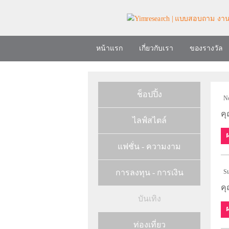
หน้าแรก
เกี่ยวกับเรา
ของรางวัล
ช็อปปิ้ง
No
คุ
ไลฟ์สไตล์
แฟชั่น - ความงาม
การลงทุน - การเงิน
St
คุ
บันเทิง
ท่องเที่ยว