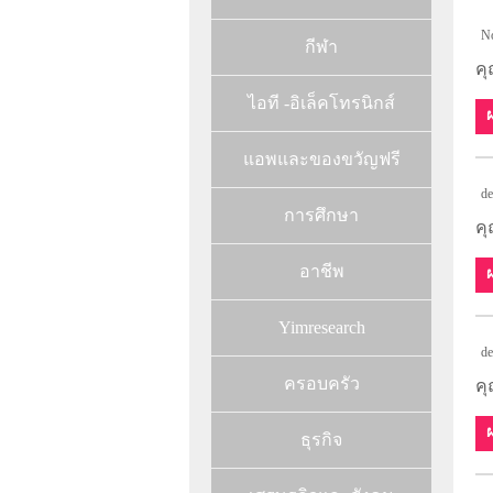
N
กีฬา
ค
ไอที -อิเล็คโทรนิกส์
แอพและของขวัญฟรี
de
การศึกษา
คุ
อาชีพ
Yimresearch
de
ครอบครัว
คุ
ธุรกิจ