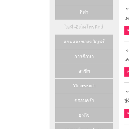
ข่
กีฬา
เค
ไอที -อิเล็คโทรนิกส์
แอพและของขวัญฟรี
ข่
การศึกษา
เค
อาชีพ
Yimresearch
ข่
ครอบครัว
ยี
ธุรกิจ