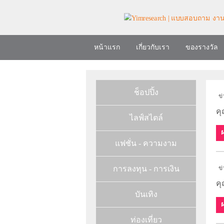
หน้าแรก
เกี่ยวกับเรา
ของรางวัล
ช็อปปิ้ง
ข่
คุ
ไลฟ์สไตล์
แฟชั่น - ความงาม
การลงทุน - การเงิน
ข่
คุ
บันเทิง
ท่องเที่ยว