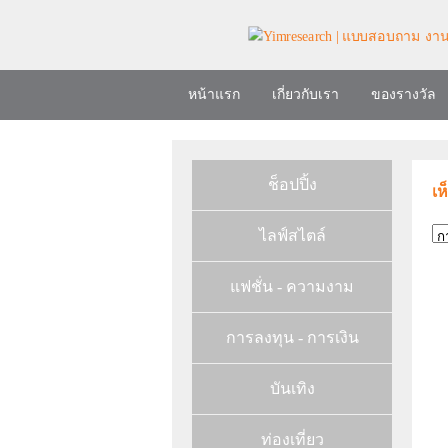
หน้าแรก
เกี่ยวกับเรา
ของรางวัล
ช็อปปิ้ง
เห
ไลฟ์สไตล์
แฟชั่น - ความงาม
การลงทุน - การเงิน
บันเทิง
ท่องเที่ยว