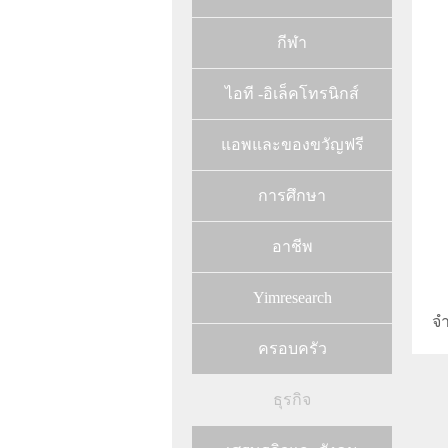
กีฬา
ไอที -อิเล็คโทรนิกส์
แอพและของขวัญฟรี
การศึกษา
อาชีพ
Yimresearch
จ
ครอบครัว
ธุรกิจ