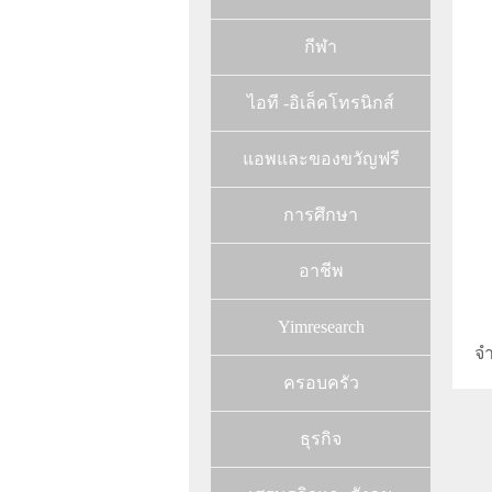
กีฬา
ไอที -อิเล็คโทรนิกส์
แอพและของขวัญฟรี
การศึกษา
อาชีพ
Yimresearch
จ
ครอบครัว
ธุรกิจ