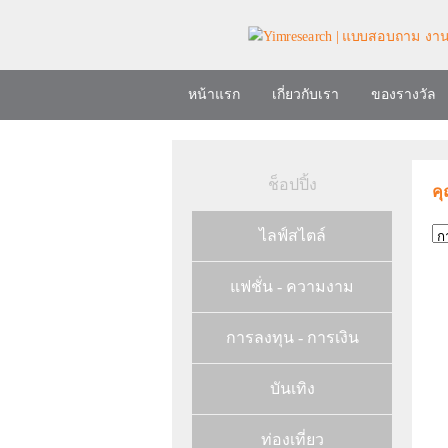
หน้าแรก
เกี่ยวกับเรา
ของรางวัล
ช็อปปิ้ง
คุ
ไลฟ์สไตล์
แฟชั่น - ความงาม
การลงทุน - การเงิน
บันเทิง
ท่องเที่ยว