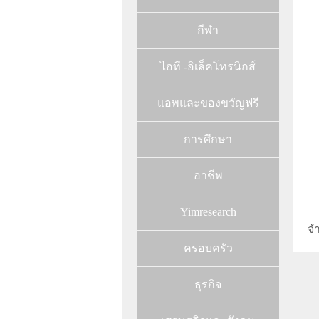
กีฬา
ไอที -อิเล็คโทรนิกส์
แอพและของขวัญฟรี
การศึกษา
อาชีพ
Yimresearch
จ
ครอบครัว
ธุรกิจ