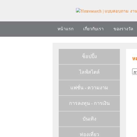
หน้าแรก
เกี่ยวกับเรา
ของรางวัล
ช็อปปิ้ง
หม
ไลฟ์สไตล์
แฟชั่น - ความงาม
การลงทุน - การเงิน
บันเทิง
ท่องเที่ยว