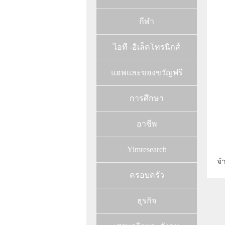
กีฬา
ไอที -อิเล็คโทรนิกส์
แอพและของขวัญฟรี
การศึกษา
อาชีพ
Yimresearch
จ
ครอบครัว
ธุรกิจ