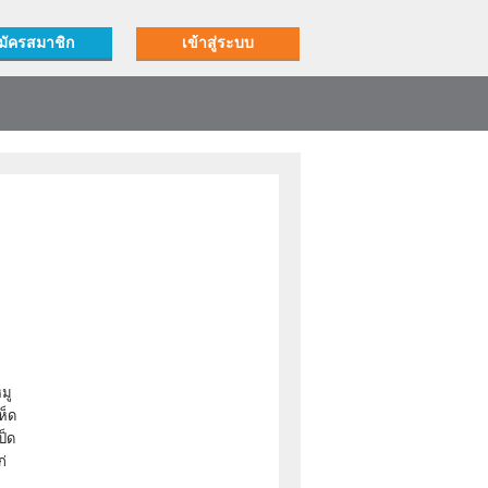
มัครสมาชิก
เข้าสู่ระบบ
มู
ห็ด
ป็ด
ก่