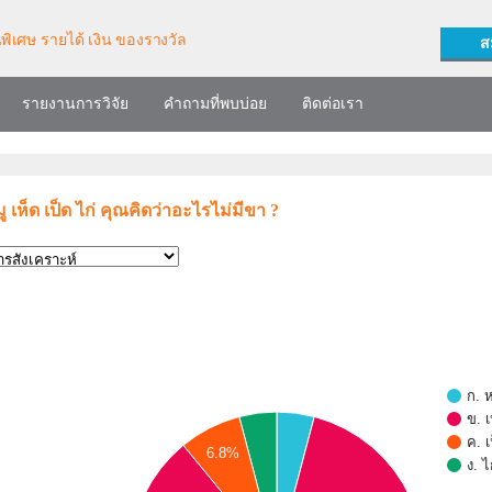
ส
รายงานการวิจัย
คำถามที่พบบ่อย
ติดต่อเรา
ู เห็ด เป็ด ไก่ คุณคิดว่าอะไรไม่มีขา ?
ก. ห
ข. เ
ค. เ
6.8%
ง. ไ