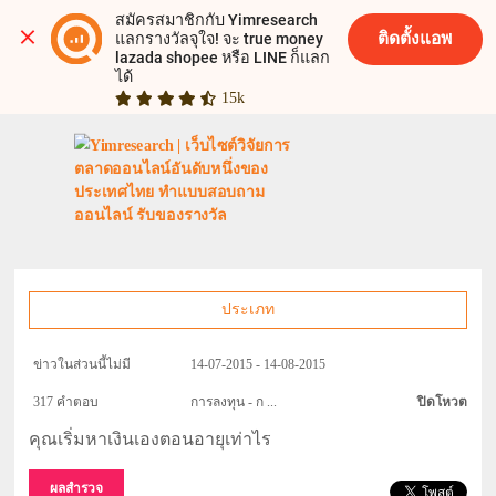
สมัครสมาชิกกับ Yimresearch 
ติดตั้งแอพ
แลกรางวัลจุใจ! จะ true money 
lazada shopee หรือ LINE ก็แลก
ได้
15k
ประเภท
ข่าวในส่วนนี้ไม่มี
14-07-2015 - 14-08-2015
317 คำตอบ
การลงทุน - ก ...
ปิดโหวต
คุณเริ่มหาเงินเองตอนอายุเท่าไร
ผลสำรวจ